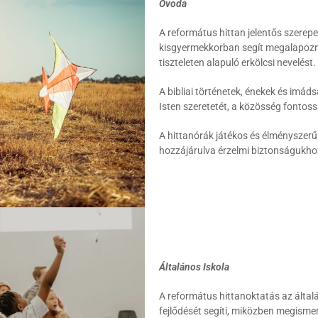
Óvoda
A református hittan jelentős szerepe
kisgyermekkorban segít megalapozni 
tiszteleten alapuló erkölcsi nevelést.
A bibliai történetek, énekek és imá
Isten szeretetét, a közösség fontoss
A hittanórák játékos és élményszerű f
hozzájárulva érzelmi biztonságukho
Általános Iskola
A református hittanoktatás az általá
fejlődését segíti, miközben megismert