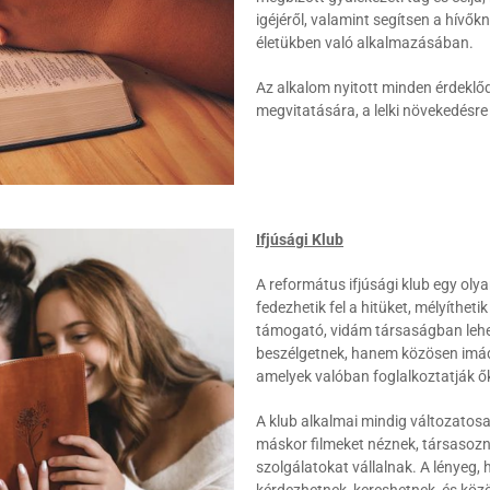
igéjéről, valamint segítsen a hívő
életükben való alkalmazásában.
Az alkalom nyitott minden érdeklő
megvitatására, a lelki növekedésre
Ifjúsági Klub
A református ifjúsági klub egy olya
fedezhetik fel a hitüket, mélyíthet
támogató, vidám társaságban lehet
beszélgetnek, hanem közösen imádk
amelyek valóban foglalkoztatják 
A klub alkalmai mindig változatos
máskor filmeket néznek, társasozn
szolgálatokat vállalnak. A lényeg,
kérdezhetnek, kereshetnek, és közö