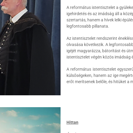
A református istentisztelet a gyülek
igehirdetés és az imádság áll a köz
szertartás, hanem a hívek lelki épül
legfontosabb pillanata.
Az istentisztelet rendszerint éneklés
olvasása következik. A legfontosabb 
igéjét magyarázza, bátorítást és út
istentisztelet végén közös imádság é
A református istentisztelet egyszer
külsőségeken, hanem az ige megérté
erőt merítsenek belőle, és hitüket a
Hittan