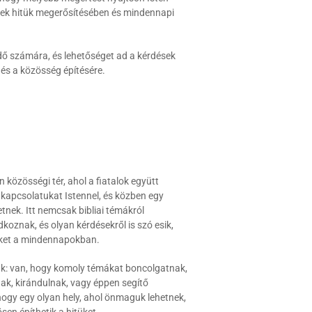
knek hitük megerősítésében és mindennapi
dő számára, és lehetőséget ad a kérdések
 és a közösség építésére.
n közösségi tér, ahol a fiatalok együtt
ik kapcsolatukat Istennel, és közben egy
nek. Itt nemcsak bibliai témákról
oznak, és olyan kérdésekről is szó esik,
őket a mindennapokban.
ak: van, hogy komoly témákat boncolgatnak,
ak, kirándulnak, vagy éppen segítő
 hogy egy olyan hely, ahol önmaguk lehetnek,
sen építhetik a hitüket.