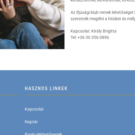
Az ifjúsági klub remek lehetőséget 
szeretnék megélni a hitüket és mély
Kapcsolat: Király Brigitta
Tel: +36 30 356 0896
HASZNOS LINKEK
Kapcsolat
Naptár
Banki elérhetősegek