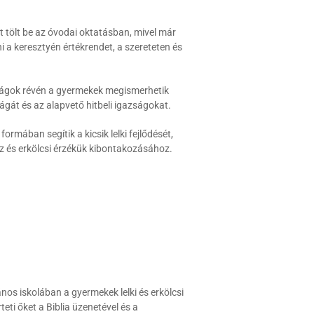
t tölt be az óvodai oktatásban, mivel már
a keresztyén értékrendet, a szereteten és
dságok révén a gyermekek megismerhetik
ágát és az alapvető hitbeli igazságokat.
ormában segítik a kicsik lelki fejlődését,
z és erkölcsi érzékük kibontakozásához.
nos iskolában a gyermekek lelki és erkölcsi
eti őket a Biblia üzenetével és a