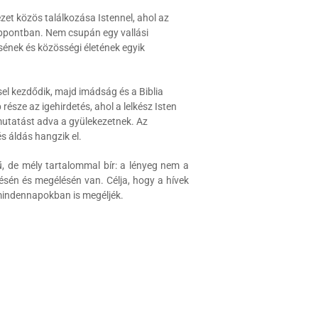
ezet közös találkozása Istennel, ahol az
éppontban. Nem csupán egy vallási
ésének és közösségi életének egyik
sel kezdődik, majd imádság és a Biblia
része az igehirdetés, ahol a lelkész Isten
mutatást adva a gyülekezetnek. Az
s áldás hangzik el.
ű, de mély tartalommal bír: a lényeg nem a
sén és megélésén van. Célja, hogy a hívek
 mindennapokban is megéljék.