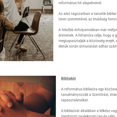
református hit alapelveivel.
Az alsó tagozatban a tanulók biblia
Isten szeretetével, az imádság fonto
A felsőbb évfolyamokban már mélyebb
érintenek. A hittanóra célja, hogy a 
megtapasztalják a közösség erejét,
életük során útmutatást adhat szá
Bibliakör
A református bibliaóra egy közössé
tanulmányozzák a Szentírást, imá
tapasztalataikat.
A bibliaórát általában a lelkész vag
megbízott gyülekezeti tag és célja