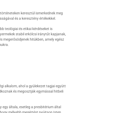
i történeteken keresztül ismerkednek meg
sságával és a keresztény értékekkel.
 teológiai és etikai kérdéseket is
gyermekek stabil erkölcsi iránytűt kapjanak,
 és megerősödjenek hitükben, amely egész
mukra.
gi alkalom, ahol a gyülekezet tagjai együtt
dkoznak és megosztják egymással hitbeli
y egy általa, esetleg a presbitérium által
, hogy mélyebb megértést nyújtson Isten