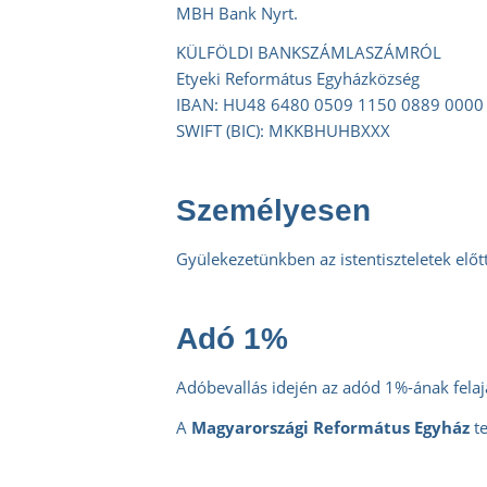
MBH Bank Nyrt.
KÜLFÖLDI BANKSZÁMLASZÁMRÓL
Etyeki Református Egyházközség
IBAN: HU48 6480 0509 1150 0889 0000
SWIFT (BIC): MKKBHUHBXXX
Személyesen
Gyülekezetünkben az istentiszteletek elő
Adó 1%
Adóbevallás idején az adód 1%-ának fela
A
Magyarországi Református Egyház
te