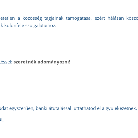
etetlen a közösség tagjainak támogatása, ezért hálásan köszö
 különféle szolgálataihoz
.
téssel:
szeretnék adományozni!
t egyszerűen, banki átutalással juttathatod el a gyülekezetnek.
ÓL