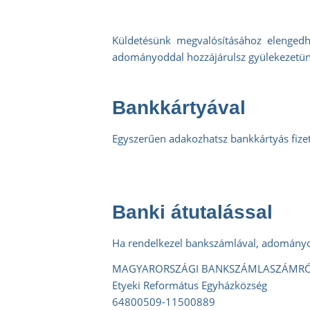
Küldetésünk megvalósításához elengedh
adományoddal hozzájárulsz gyülekezetünk
Bankkártyával
Egyszerűen adakozhatsz bankkártyás fize
Banki átutalással
Ha rendelkezel bankszámlával, adományoda
MAGYARORSZÁGI BANKSZÁMLASZÁMR
Etyeki Református Egyházközség
64800509-11500889