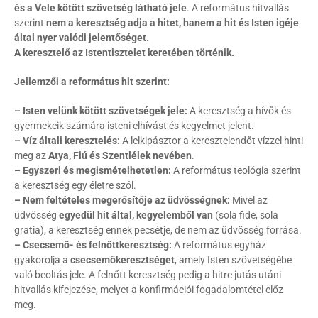
és a Vele kötött szövetség látható jele
. A református hitvallás
szerint
nem a keresztség adja a hitet, hanem a hit és Isten igéje
által nyer valódi jelentőséget
.
A keresztelő az Istentisztelet keretében történik.
Jellemzői a református hit szerint:
– Isten velünk kötött szövetségek jele:
A keresztség a hívők és
gyermekeik számára isteni elhívást és kegyelmet jelent.
– Víz általi keresztelés:
A lelkipásztor a keresztelendőt vízzel hinti
meg az
Atya, Fiú és Szentlélek nevében
.
– Egyszeri és megismételhetetlen:
A református teológia szerint
a keresztség egy életre szól.
– Nem feltételes megerősítője az üdvösségnek:
Mivel az
üdvösség
egyedül hit által, kegyelemből van
(sola fide, sola
gratia), a keresztség ennek pecsétje, de nem az üdvösség forrása.
– Csecsemő- és felnőttkeresztség:
A református egyház
gyakorolja a
csecsemőkeresztséget
, amely Isten szövetségébe
való beoltás jele. A felnőtt keresztség pedig a hitre jutás utáni
hitvallás kifejezése, melyet a konfirmációi fogadalomtétel előz
meg.