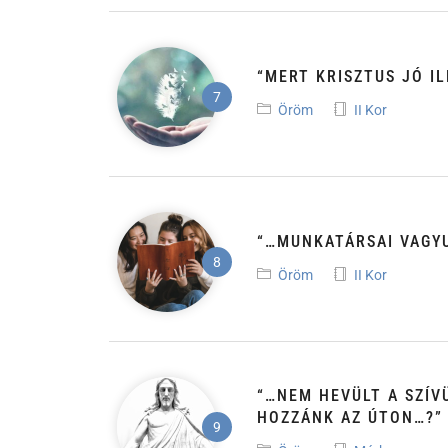
“MERT KRISZTUS JÓ I
Öröm
II Kor
“…MUNKATÁRSAI VAGY
Öröm
II Kor
“…NEM HEVÜLT A SZÍV
HOZZÁNK AZ ÚTON…?”