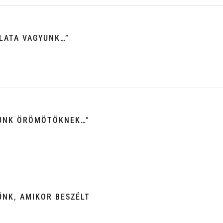
LLATA VAGYUNK…”
UNK ÖRÖMÖTÖKNEK…”
ÜNK, AMIKOR BESZÉLT