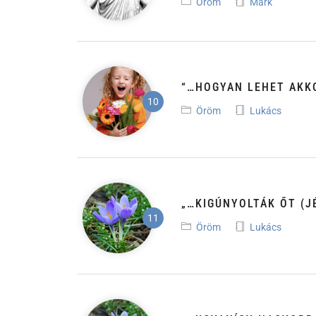
Öröm
Márk
“…HOGYAN LEHET AKKO
Öröm
Lukács
„…KIGÚNYOLTÁK ŐT (JÉ
Öröm
Lukács