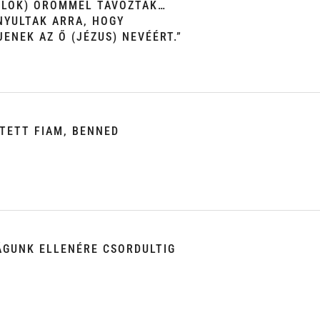
TOLOK) ÖRÖMMEL TÁVOZTAK…
NYULTAK ARRA, HOGY
ENEK AZ Ő (JÉZUS) NEVÉÉRT.”
ETETT FIAM, BENNED
GUNK ELLENÉRE CSORDULTIG