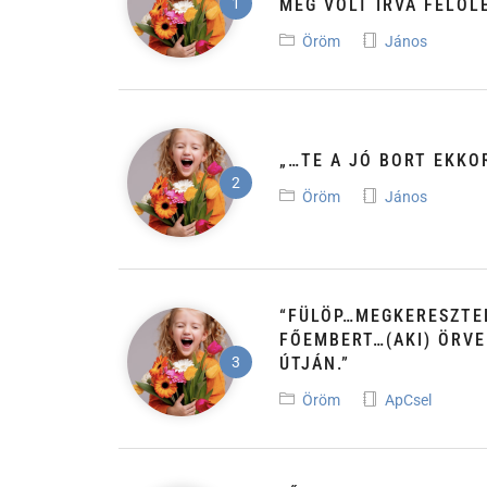
MEG VOLT ÍRVA FELŐLE
Öröm
János
„…TE A JÓ BORT EKKO
Öröm
János
“FÜLÖP…MEGKERESZTEL
FŐEMBERT…(AKI) ÖRV
ÚTJÁN.”
Öröm
ApCsel