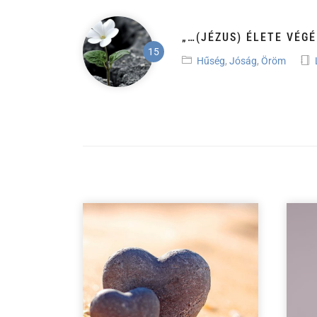
„…(JÉZUS) ÉLETE VÉG
Hűség
,
Jóság
,
Öröm