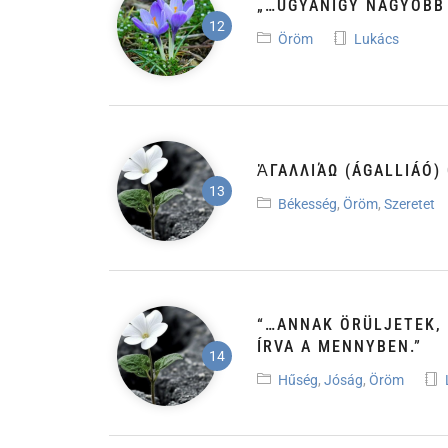
„…UGYANÍGY NAGYOBB
Öröm
Lukács
ἈΓΑΛΛΙΆΩ (ÁGALLIÁÓ)
Békesség
,
Öröm
,
Szeretet
“…ANNAK ÖRÜLJETEK, 
ÍRVA A MENNYBEN.”
Hűség
,
Jóság
,
Öröm