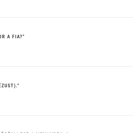
R A FIA?”
ZUST).”