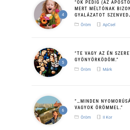
“ŐK PEDIG (AZ APOS
MERT MÉLTÓNAK BIZO
GYALÁZATOT SZENVEDJ
Öröm
ApCsel
“TE VAGY AZ ÉN SZER
GYÖNYÖRKÖDÖM.”
Öröm
Márk
“…MINDEN NYOMORÚSÁ
VAGYOK ÖRÖMMEL.”
Öröm
II Kor