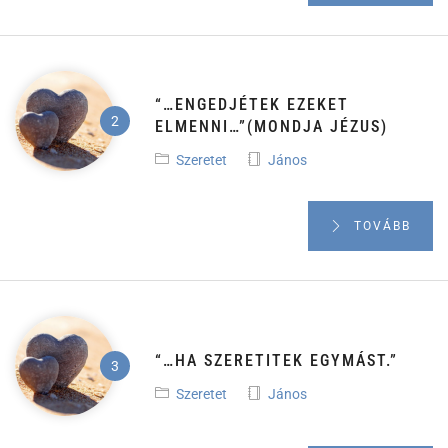
“…ENGEDJÉTEK EZEKET
ELMENNI…”(MONDJA JÉZUS)
Szeretet
János
TOVÁBB
“…HA SZERETITEK EGYMÁST.”
Szeretet
János