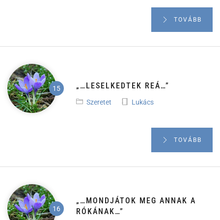
TOVÁBB
„…LESELKEDTEK REÁ…”
Szeretet
Lukács
TOVÁBB
„…MONDJÁTOK MEG ANNAK A
RÓKÁNAK…”