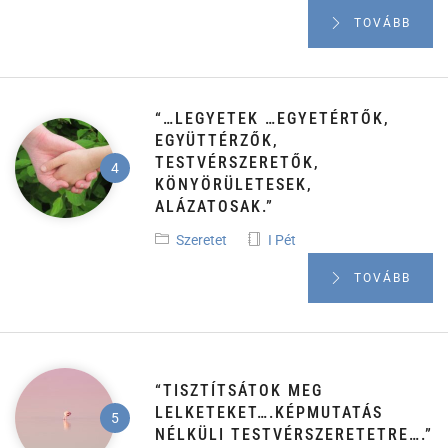
TOVÁBB
“…LEGYETEK …EGYETÉRTŐK,
EGYÜTTÉRZŐK,
TESTVÉRSZERETŐK,
KÖNYÖRÜLETESEK,
ALÁZATOSAK.”
Szeretet
I Pét
TOVÁBB
“TISZTÍTSÁTOK MEG
LELKETEKET….KÉPMUTATÁS
NÉLKÜLI TESTVÉRSZERETETRE….”