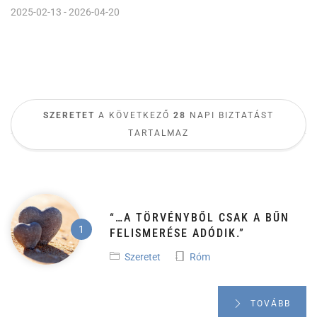
2025-02-13 - 2026-04-20
SZERETET
A KÖVETKEZŐ
28
NAPI BIZTATÁST
TARTALMAZ
“…A TÖRVÉNYBŐL CSAK A BŰN
FELISMERÉSE ADÓDIK.”
Szeretet
Róm
TOVÁBB