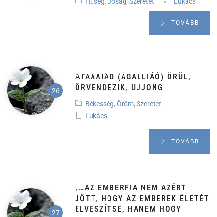
Hűség
,
Jóság
,
Szeretet
Lukács
TOVÁBB
ἈΓΑΛΛΙΆΩ (ÁGALLIÁÓ) ÖRÜL,
ÖRVENDEZIK, UJJONG
Békesség
,
Öröm
,
Szeretet
Lukács
TOVÁBB
„…AZ EMBERFIA NEM AZÉRT
JÖTT, HOGY AZ EMBEREK ÉLETÉT
ELVESZÍTSE, HANEM HOGY