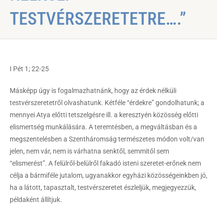
TESTVÉRSZERETETRE….”
I Pét 1; 22-25
Másképp úgy is fogalmazhatnánk, hogy az érdek nélküli
testvérszeretetről olvashatunk. Kétféle “érdekre” gondolhatunk; a
mennyei Atya előtti tetszelgésre ill. a keresztyén közösség előtti
elismertség munkálására. A teremtésben, a megváltásban és a
megszentelésben a Szentháromság természetes módon volt/van
jelen, nem vár, nem is várhatna senktől, semmitől sem
“elismerést”. A felülről-belülről fakadó isteni szeretet-erőnek nem
célja a bármiféle jutalom, ugyanakkor egyházi közösségeinkben jó,
ha a látott, tapasztalt, testvérszeretet észleljük, megjegyezzük,
példaként állítjuk.