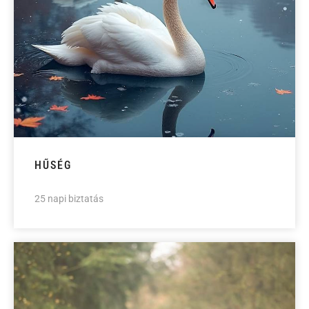
HŰSÉG
25 napi biztatás