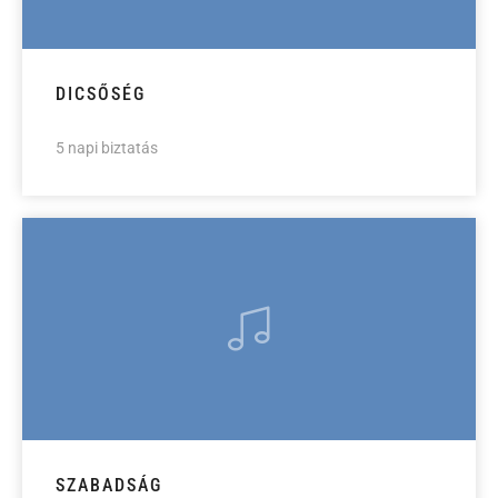
DICSŐSÉG
5 napi biztatás
SZABADSÁG