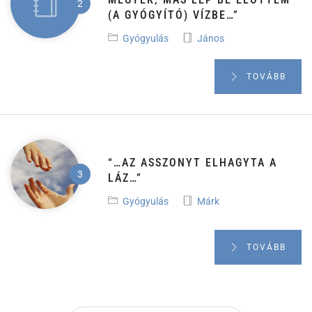
(A GYÓGYÍTÓ) VÍZBE…”
Gyógyulás
János
TOVÁBB
“…AZ ASSZONYT ELHAGYTA A
LÁZ…”
Gyógyulás
Márk
TOVÁBB