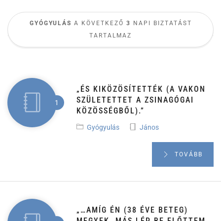
GYÓGYULÁS
A KÖVETKEZŐ
3
NAPI BIZTATÁST
TARTALMAZ
„ÉS KIKÖZÖSÍTETTÉK (A VAKON
SZÜLETETTET A ZSINAGÓGAI
KÖZÖSSÉGBŐL).”
Gyógyulás
János
TOVÁBB
„…AMÍG ÉN (38 ÉVE BETEG)
MEGYEK, MÁS LÉP BE ELŐTTEM