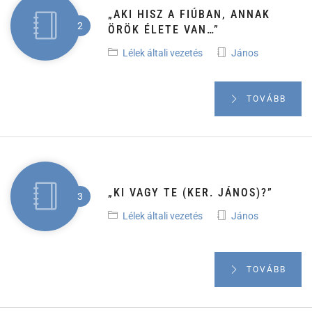
„AKI HISZ A FIÚBAN, ANNAK
ÖRÖK ÉLETE VAN…”
Lélek általi vezetés
János
TOVÁBB
„KI VAGY TE (KER. JÁNOS)?”
Lélek általi vezetés
János
TOVÁBB