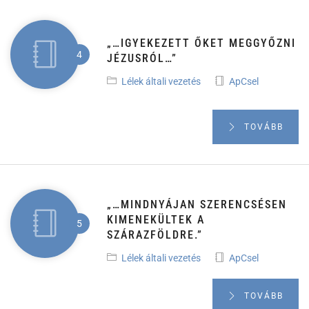
„…IGYEKEZETT ŐKET MEGGYŐZNI
JÉZUSRÓL…”
Lélek általi vezetés
ApCsel
TOVÁBB
„…MINDNYÁJAN SZERENCSÉSEN
KIMENEKÜLTEK A
SZÁRAZFÖLDRE.”
Lélek általi vezetés
ApCsel
TOVÁBB