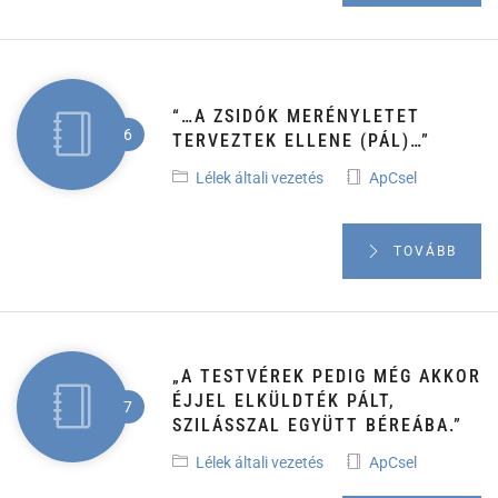
“…A ZSIDÓK MERÉNYLETET
TERVEZTEK ELLENE (PÁL)…”
Lélek általi vezetés
ApCsel
TOVÁBB
„A TESTVÉREK PEDIG MÉG AKKOR
ÉJJEL ELKÜLDTÉK PÁLT,
SZILÁSSZAL EGYÜTT BÉREÁBA.”
Lélek általi vezetés
ApCsel