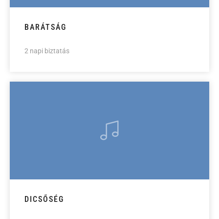
BARÁTSÁG
2 napi biztatás
DICSŐSÉG