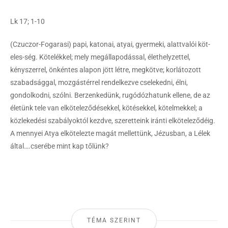
Lk 17; 1-10
(Czuczor-Fogarasi) papi, katonai, atyai, gyermeki, alattvalói köt-
eles-ség. Kötelékkel; mely megállapodással, élethelyzettel,
kényszerrel, önkéntes alapon jött létre, megkötve; korlátozott
szabadsággal, mozgástérrel rendelkezve cselekedni, élni,
gondolkodni, szólni. Berzenkedünk, rugódózhatunk ellene, de az
életünk tele van elköteleződésekkel, kötésekkel, kötelmekkel; a
közlekedési szabályoktól kezdve, szeretteink iránti elköteleződéig.
A mennyei Atya elkötelezte magát mellettünk, Jézusban, a Lélek
által….cserébe mint kap tőlünk?
TÉMA SZERINT