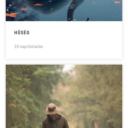
HŰSÉG
25 napi biztatás