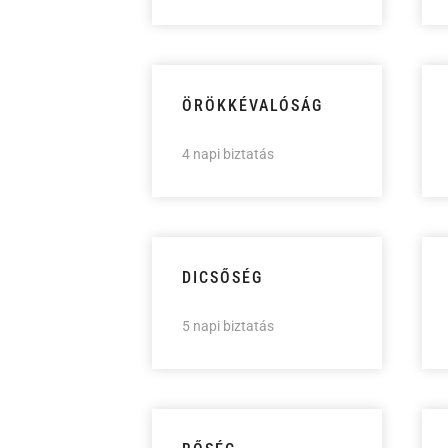
ÖRÖKKÉVALÓSÁG
4 napi biztatás
DICSŐSÉG
5 napi biztatás