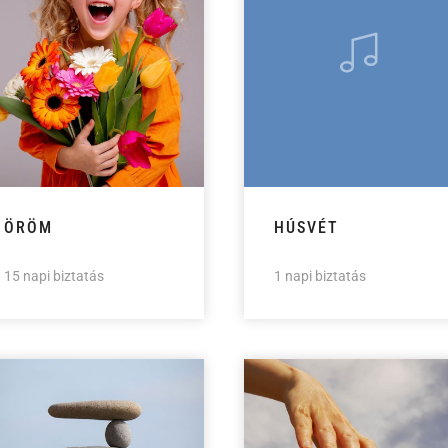
ÖRÖM
HÚSVÉT
15 napi biztatás
1 napi biztatás