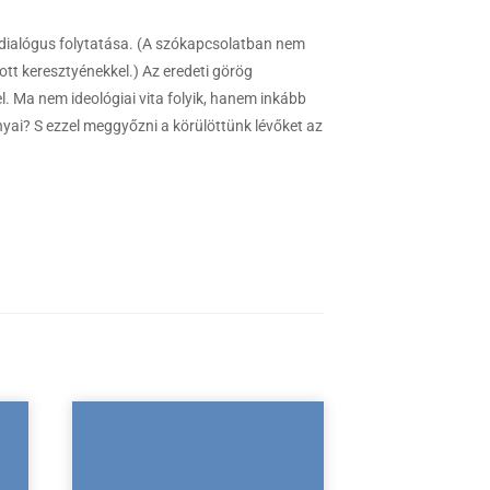
 dialógus folytatása. (A szókapcsolatban nem
tott keresztyénekkel.) Az eredeti görög
el. Ma nem ideológiai vita folyik, hanem inkább
nyai? S ezzel meggyőzni a körülöttünk lévőket az