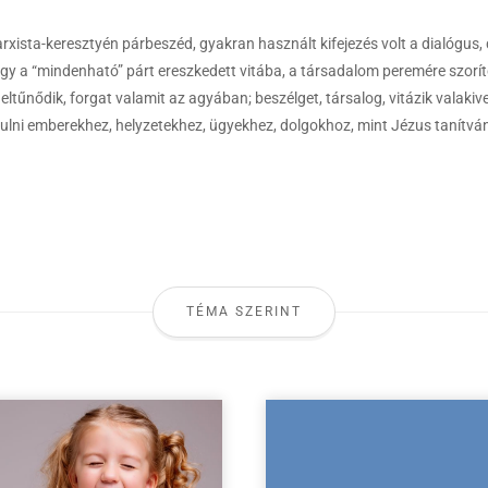
xista-keresztyén párbeszéd, gyakran használt kifejezés volt a dialógus,
, hogy a “mindenható” párt ereszkedett vitába, a társadalom peremére szorí
eltűnődik, forgat valamit az agyában; beszélget, társalog, vitázik valakiv
onyulni emberekhez, helyzetekhez, ügyekhez, dolgokhoz, mint Jézus tanítvá
TÉMA SZERINT