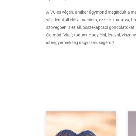
A ’70-es végén, amikor úgymond megindult a mar
véletlenül áll elől a marxista, ezzel is mutatva
szövegben is ez áll: összekapcsol gondolatokat; 
életmód “vita”; tudunk-e úgy élni, létezni, visz
istengyermekség nagyszerűségéről?