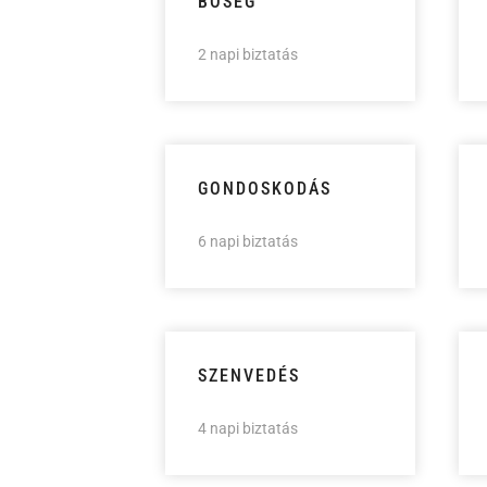
BŐSÉG
2 napi biztatás
GONDOSKODÁS
6 napi biztatás
SZENVEDÉS
4 napi biztatás