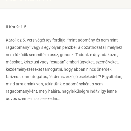
II Kor 9; 1-5
Károli az 5. vers végét így fordítja: “mint adomány és nem mint
ragadomány” vagyis egy olyan pénzbeli áldozathozatal, melyhez
nem fűződik semmiféle rossz, gonosz. Tudunk-e úgy adakozni,
másokat, krisztusi vagy “csupán” emberi ügyeket, személyeket,
kezdeményezéseket támogatni, hogy abban nincs önérdek,
farizeusi önmutogatás, “érdemszerző jó cselekedet”? Egyáltalán,
mind arra amink van, tekintünk-e adományként s nem
ragadományként, mely hálára, nagylelkűségre indít? Így lenne
üdvös szemlélni s cselekedni…