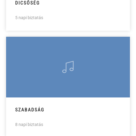
DICSŐSÉG
5 napi biztatás
SZABADSÁG
8 napi biztatás