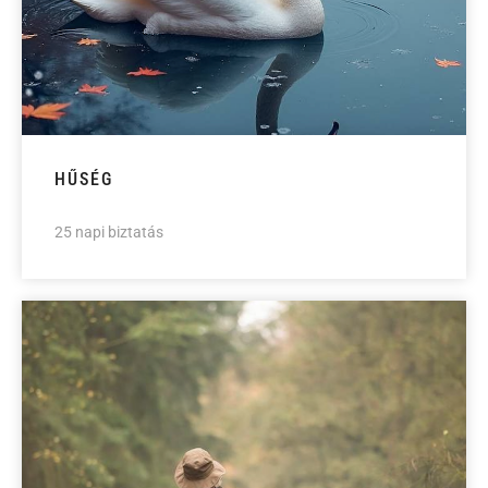
HŰSÉG
25 napi biztatás