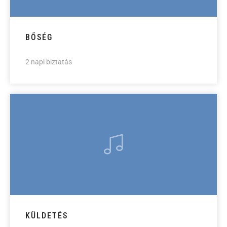
BŐSÉG
2 napi biztatás
KÜLDETÉS