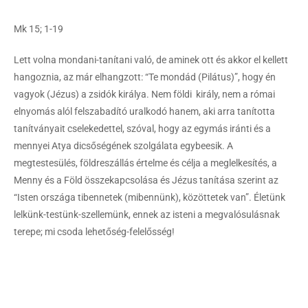
Mk 15; 1-19
Lett volna mondani-tanítani való, de aminek ott és akkor el kellett
hangoznia, az már elhangzott: “Te mondád (Pilátus)”, hogy én
vagyok (Jézus) a zsidók királya. Nem földi király, nem a római
elnyomás alól felszabadító uralkodó hanem, aki arra tanította
tanítványait cselekedettel, szóval, hogy az egymás iránti és a
mennyei Atya dicsőségének szolgálata egybeesik. A
megtestesülés, földreszállás értelme és célja a meglelkesítés, a
Menny és a Föld összekapcsolása és Jézus tanítása szerint az
“Isten országa tibennetek (mibennünk), közöttetek van”. Életünk
lelkünk-testünk-szellemünk, ennek az isteni a megvalósulásnak
terepe; mi csoda lehetőség-felelősség!