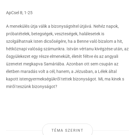
ApCsel 8; 1-25
A menekülés útja válik a bizonyságtétel útjává. Nehéz napok,
próbatételek, betegségek, veszteségek, halálesetek is
szolgálhatnak Isten dicsőségére, ha a Benne való bizalom a hit,
hétköznapi valóság számunkra. István vértanu kivégzése után, az
ősgyülekezet egy része elmenekült, életét féltve és az angyali
üzenetet megkapva Samáriába. Azonban ott sem csupán az
életben maradás volt a cél, hanem, a Jézusban, a Lélek által
kapott istengyermekségükről tettek bizonyságot. Mi, ma kinek s
miről teszünk bizonyságot?
TÉMA SZERINT