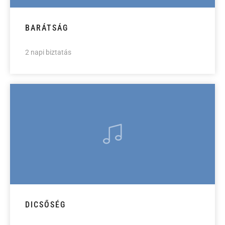
BARÁTSÁG
2 napi biztatás
DICSŐSÉG