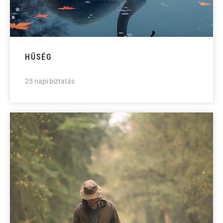
HŰSÉG
25 napi biztatás