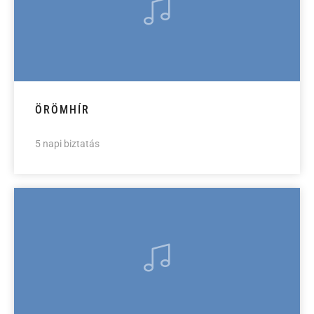
ÖRÖMHÍR
5 napi biztatás