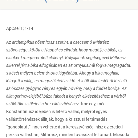
ApCsel 1; 1-14
Az archetipikus hősmítosz szerint, a csecsemő Mithrász
szövetséget kötött a Nappal és elindult, hogy megölje a bikát, az
elsőként megteremtett élőlényt. Kutyájának segítségével Mithrász
sikerrel járt a bika elfogásában és az orrlyukainál fogva megragadta,
s kését mélyen belemártotta lágyékába. Ahogy a bika meghalt,
létrejött a világ, és megszületett az idő. A leölt állat testéből tört elő
az összes gyógynövény és egyéb növény, mely a földet borítja. Az
állat gerincvelejéből búza fakadt a kenyér elkészítéséhez; a vérből
szőlőtőke született a bor elkészítéséhez.
Íme egy, még
Konstantinusz idejében is létező vallás, melyről egyes
vallástörténészek állítják, hogy a krisztusi feltámadás
“gondolatát” innen vehette át a keresztyénség, hisz az eredeti
perzsa vallásban, Mithrász, minden tavasszal feltámad. Micsoda