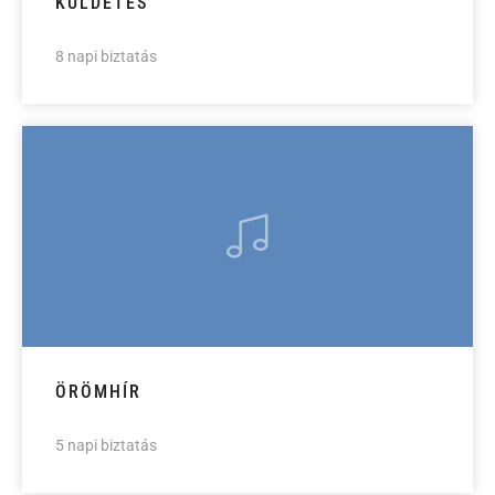
KÜLDETÉS
8 napi biztatás
ÖRÖMHÍR
5 napi biztatás