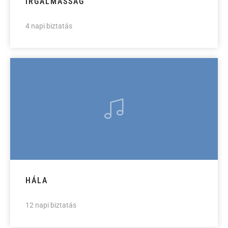
IRGALMASSÁG
4 napi biztatás
HÁLA
12 napi biztatás