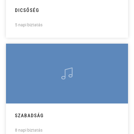
DICSŐSÉG
5 napi biztatás
SZABADSÁG
8 napi biztatás