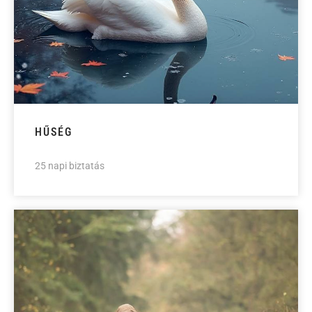
HŰSÉG
25 napi biztatás