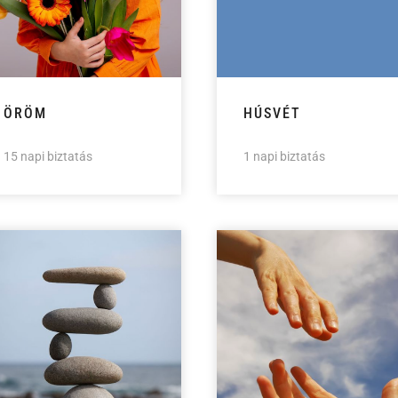
ÖRÖM
HÚSVÉT
15 napi biztatás
1 napi biztatás