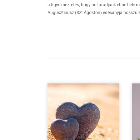
a figyelmeztetés, hogy ne fáradjunk ebbe bele m
Augusztinusz (Szt Ágoston) édesanyja hosszú éve