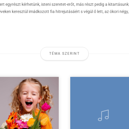
ert egyrészt kérhetünk, isteni szeretet-erőt, más részt pedig a kitartásu
ken keresztül imádkozott fia hitrejutásáért s végül ő lett, az ókori négy
TÉMA SZERINT