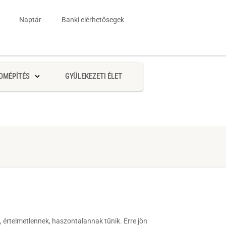
Naptár
Banki elérhetősegek
OMÉPÍTÉS
GYÜLEKEZETI ÉLET
, értelmetlennek, haszontalannak tűnik. Erre jön