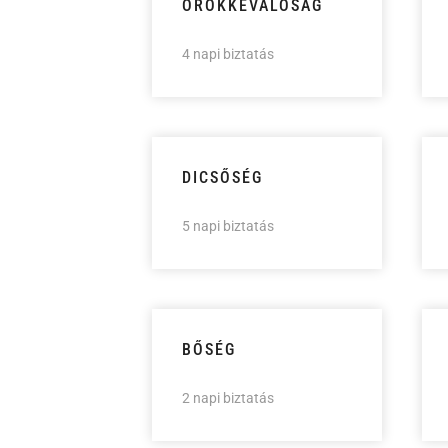
ÖRÖKKÉVALÓSÁG
4 napi biztatás
DICSŐSÉG
5 napi biztatás
BŐSÉG
2 napi biztatás