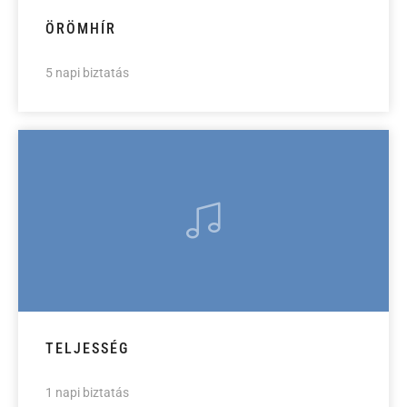
ÖRÖMHÍR
5 napi biztatás
TELJESSÉG
1 napi biztatás