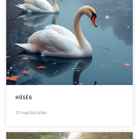
HŰSÉG
25 napi biztatás