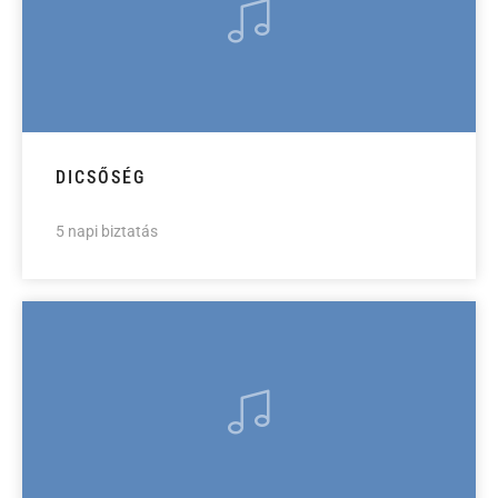
DICSŐSÉG
5 napi biztatás