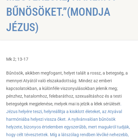
BŰNÖSÖKET.”(MONDJA
JÉZUS)
Mk 2; 13-17
Bűnösök, akikben megfogant, helyet talált a rossz, a betegség, a
mennyei Atyától való elszakadottság. Mindez az emberi
kapcsolatokban, a különféle viszonyulásokban jelenik meg;
pénzhez, hatalomhoz, felebaráthoz, szexualitáshoz és a testi
betegségek megjelenése, melyek mai is jelzik a lélek sérülését
.
Jézus helyére teszi, helyreállítja a kisiklott életeket, az Atyával
harmóniába helyezi vissza őket. A nyilvánvalóan bűnösök
helyzete, bizonyos értelemben egyszerűbb, mert magukról tudják,
hogy célt tévesztettek. Míg a látszólag rendben lévőké nehezebb,