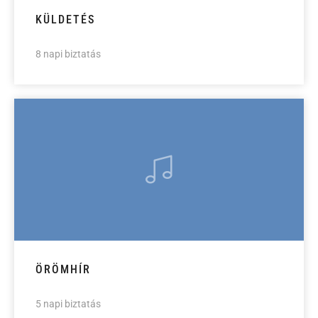
KÜLDETÉS
8 napi biztatás
ÖRÖMHÍR
5 napi biztatás