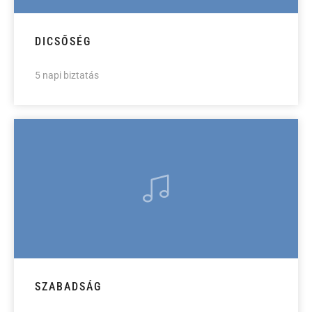
DICSŐSÉG
5 napi biztatás
SZABADSÁG