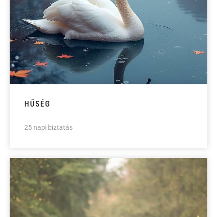
HŰSÉG
25 napi biztatás