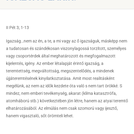
II Pét 3; 1-13
Igazság…nem az én, a te, a mi vagy az ő igazságuk, másképp nem
a tudatosan és szándékosan viszonylagossá torzított, személyes
vagy csoportérdek által meghatározott és megfogalmazott
kijelentés, igény. Az ember létalapját érintő igazság, a
teremtettség, megváltottság, megszentelődés, a mindenek
újjáteremtésének kinyilatkoztatása. Amit most realitásként
megélünk, az nem az idők kezdete óta való s nem tart örökké. S
mindez, nem emberi tevékenység, akarat (klíma katasztrófa,
atomháború stb.) következtében jön létre, hanem az atyai teremtő
elhatározásából. Az elmúlás nem csak szomorú vagy ijesztő,
hanem vigasztaló, sőt örömteli lehet.